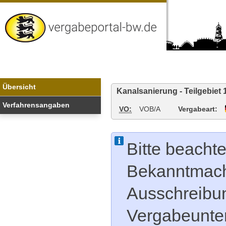
Vergabeportal
Baden-
Wuerttemberg
Übersicht
Kanalsanierung - Teilgebiet 
Verfahrensangaben
VO:
VOB/A
Vergabeart:
Bitte beachte
Bekanntmachu
Ausschreibu
Vergabeunter