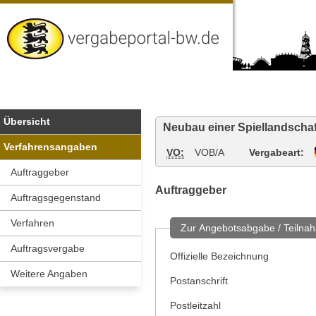
Vergabeportal
Baden-
Wuerttemberg
Übersicht
Neubau einer Spiellandschaf
Verfahrensangaben
VO:
VOB/A
Vergabeart:
Auftraggeber
Auftraggeber
Auftragsgegenstand
Verfahren
Zur Angebotsabgabe / Teilnah
Auftragsvergabe
Offizielle Bezeichnung
Weitere Angaben
Postanschrift
Postleitzahl