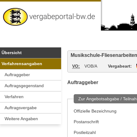
Vergabeportal
Baden-
Wuerttemberg
Übersicht
Musikschule-Fliesenarbeite
Verfahrensangaben
VO:
VOB/A
Vergabeart:
Auftraggeber
Auftraggeber
Auftragsgegenstand
Verfahren
Zur Angebotsabgabe / Teilnah
Auftragsvergabe
Offizielle Bezeichnung
Weitere Angaben
Postanschrift
Postleitzahl