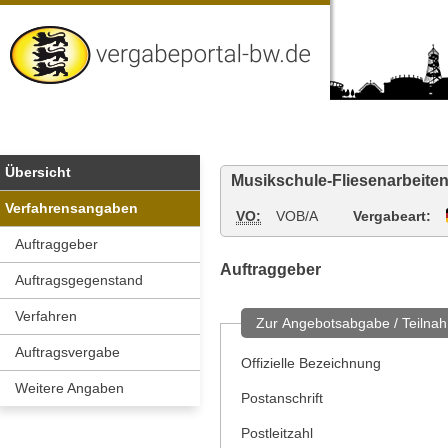
Vergabeportal
Baden-
Wuerttemberg
Übersicht
Musikschule-Fliesenarbeite
Verfahrensangaben
VO:
VOB/A
Vergabeart:
Auftraggeber
Auftraggeber
Auftragsgegenstand
Verfahren
Zur Angebotsabgabe / Teilnah
Auftragsvergabe
Offizielle Bezeichnung
Weitere Angaben
Postanschrift
Postleitzahl