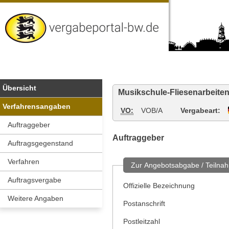
Vergabeportal
Baden-
Wuerttemberg
Übersicht
Musikschule-Fliesenarbeite
Verfahrensangaben
VO:
VOB/A
Vergabeart:
Auftraggeber
Auftraggeber
Auftragsgegenstand
Verfahren
Zur Angebotsabgabe / Teilnah
Auftragsvergabe
Offizielle Bezeichnung
Weitere Angaben
Postanschrift
Postleitzahl