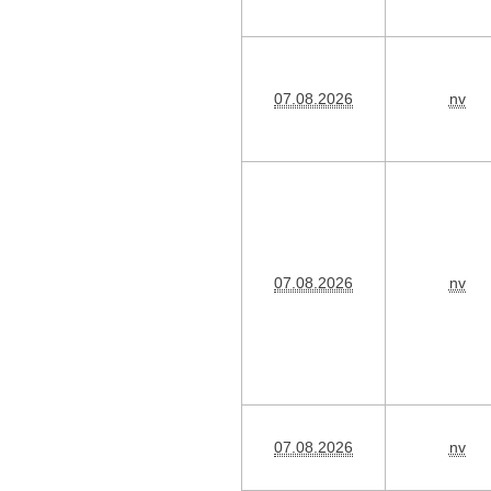
07.08.2026
nv
07.08.2026
nv
07.08.2026
nv